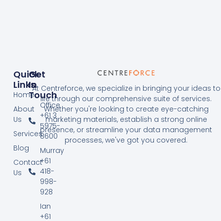
Quick
Get
Links
In
At Centreforce, we specialize in bringing your ideas to
Touch
Home
life through our comprehensive suite of services.
Office
About
Whether you're looking to create eye-catching
+61 3
Us
marketing materials, establish a strong online
5975-
presence, or streamline your data management
Services
8600
processes, we've got you covered.
Blog
Murray
+61
Contact
418-
Us
998-
928
Ian
+61